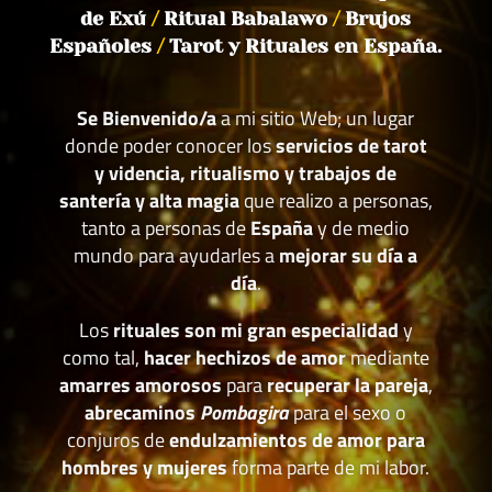
de Exú
/
Ritual Babalawo
/
Brujos
Españoles
/
Tarot y Rituales en España.
Se Bienvenido/a
a mi sitio Web; un lugar
donde poder conocer los
servicios de tarot
y videncia, ritualismo y trabajos de
santería y alta magia
que realizo a personas,
tanto a personas de
España
y de medio
mundo para ayudarles a
mejorar su día a
día
.
Los
rituales son mi gran especialidad
y
como tal,
hacer hechizos de amor
mediante
amarres amorosos
para
recuperar la pareja
,
abrecaminos
Pombagira
para el sexo o
conjuros de
endulzamientos de amor para
hombres y mujeres
forma parte de mi labor.