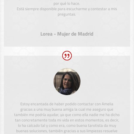
por qué lo hace.
Está siempre disponible para escucharme y contestar a mis
preguntas.
Lorea - Mujer de Madrid
Estoy encantada de haber podido contactar con Amelia
gracias a una muy buena amiga la cual me aseguro que
también me podría ayudar, ya que como ella nadie me ha dicho
tan concretamente toda mi vida en estos momentos, es decir,
lo ha calcado tal y como era, como buena tarotista da muy
buenas soluciones, también gracias a sus limpiezas resuelve