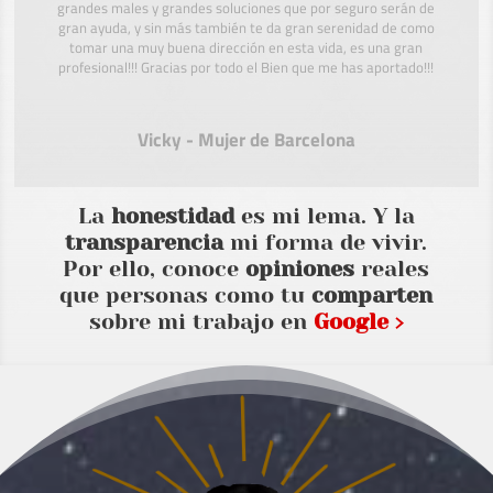
grandes males y grandes soluciones que por seguro serán de
gran ayuda, y sin más también te da gran serenidad de como
tomar una muy buena dirección en esta vida, es una gran
profesional!!! Gracias por todo el Bien que me has aportado!!!
Vicky - Mujer de Barcelona
La
honestidad
es mi lema. Y la
transparencia
mi forma de vivir.
Por ello, conoce
opiniones
reales
que personas como tu
comparten
sobre mi trabajo en
Google ›