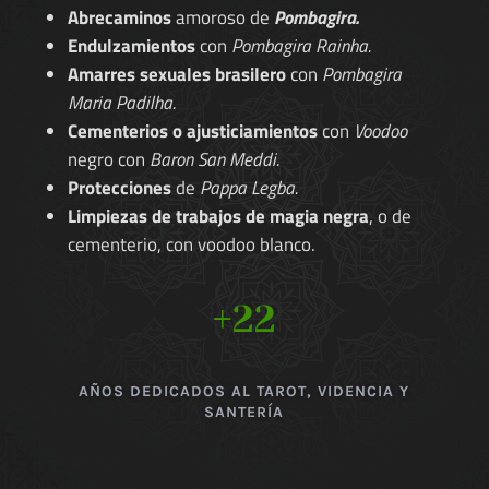
Abrecaminos
amoroso de
Pombagira.
Endulzamientos
con
Pombagira Rainha.
Amarres sexuales brasilero
con
Pombagira
Maria Padilha.
Cementerios o ajusticiamientos
con
Voodoo
negro con
Baron San Meddi.
Protecciones
de
Pappa Legba.
Limpiezas de trabajos de magia negra
, o de
cementerio, con voodoo blanco.
+22
AÑOS DEDICADOS AL TAROT, VIDENCIA Y
SANTERÍA