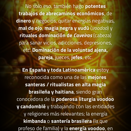
No solo eso, también hago
potentes
trabajos de abrecaminos económicos
, de
dinero
y negocios, quitar energías negativas,
mal de ojo
,
magia negra y vudú
(
voodoo
) y
rituales dominación de
Caveiras
(cabeza)
para sanar vicios, adicciones, depresiones,
etc.
Dominación de la voluntad ajena,
pareja
, jueces,
jefes
, etc.
En España y toda Latinoamérica
estoy
reconocida como una de las
mejores
santeras / ritualistas en alta magia
brasileña y haitiana
, siendo gran
conocedora de la
poderosa liturgia voodoo
y candomblé
y trabajando con las entidades
y religiones más relevantes; la energía
kimbanda
o
santería brasilera
(la que
profeso de familia) y la
energía voodoo
, en