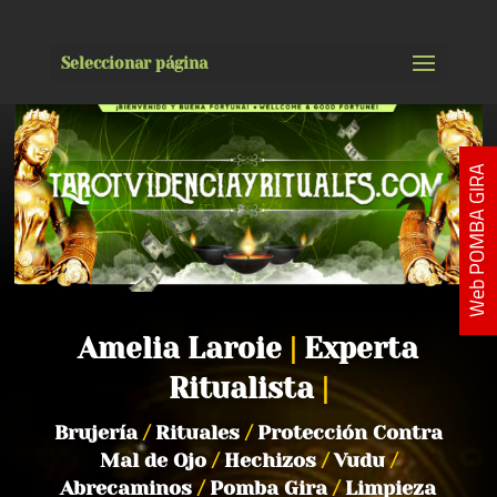
Seleccionar página
Web POMBA GIRA
Amelia Laroie
|
Experta
Ritualista
|
Brujería
/
Rituales
/
Protección Contra
Mal de Ojo
/
Hechizos
/
Vudu
/
Abrecaminos
/
Pomba Gira
/
Limpieza