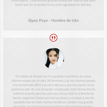
como quería… muchísimas gracias Amelia por todo lo que hace
hecho por mi, la verdad no se como agradecerte Saludos.
Ajyeo Poye - Hombre de Irán
El trabajo de Amelia me ha ayudado muchísimo en estos
últimos etapas de mi vida. Mi hermana y yo nos hemos pasado
una temporada difícil y acudí a ella para que nos ayuda cómo
podemos salir de una situación complicada, todo hemos hecho
telefónicamente pero ha sido muy eficaz todo lo q Amelia ha
hecho, seguimos todos sus instrucciones y consejos y nos ha
ayudado casi en todo, hemos tenido un cambio muy grande
para bien, en la parte personal ella ha sido siempre atenta y