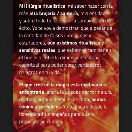
Mi litúrgia ritualística
, mi saber hacer con la
más
alta brujería / santería
, mis entidades
y sobre todo tu fé, serán la combinación del
éxito. Yo te voy a demostrar, que a pesar de
la cantidad de falsos iluminados y
estafadores,
aún existimos ritualistas y
sensitivos reales
, que sabemos caminar en
el fino hilo entre la dimensión física y
espiritual para poder obrar verdaderos
milagros en tu vida.
El que cree en la magia está destinado a
encontrarla
, ahora le puedes dar forma a tu
destino, porque después de todo,
hemos
venido a ser felices
. Yo te guiaré desde la
honestidad sin engaños para que tu
propósito se cumpla.