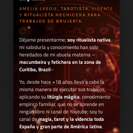
AMELIA LAROIE,
TAROTISTA
, VIDENTE
Y
RITUALISTA HECHICERA PARA
TRABAJOS DE BRUJERÍA.
Déjame presentarme;
soy ritualista nativa
,
mi sabiduría y conocimiento han sido
heredados de mi abuela materna –
macumbeira y fetichera en la zona de
Curitiba, Brazil
–
Yo, desde hace +18 años llevo a cabo la
misma manera de ejecutar sus trabajos,
aplicando su
litúrgia mágica
, conocimiento
empírico familiar, que no se aprende en
ningún libro ni canal de Youtube; soy tu
canal de
magia, tarot y la videncia toda
España y gran parte de América latina
.