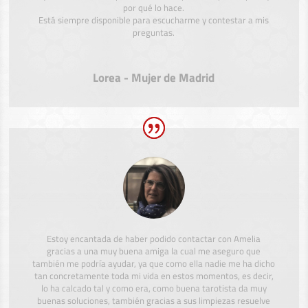
por qué lo hace.
Está siempre disponible para escucharme y contestar a mis
preguntas.
Lorea - Mujer de Madrid
Estoy encantada de haber podido contactar con Amelia
gracias a una muy buena amiga la cual me aseguro que
también me podría ayudar, ya que como ella nadie me ha dicho
tan concretamente toda mi vida en estos momentos, es decir,
lo ha calcado tal y como era, como buena tarotista da muy
buenas soluciones, también gracias a sus limpiezas resuelve