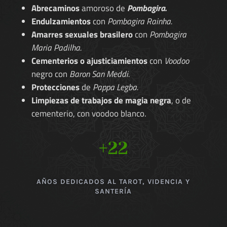
Abrecaminos
amoroso de
Pombagira.
Endulzamientos
con
Pombagira Rainha.
Amarres sexuales brasilero
con
Pombagira
Maria Padilha.
Cementerios o ajusticiamientos
con
Voodoo
negro con
Baron San Meddi.
Protecciones
de
Pappa Legba.
Limpiezas de trabajos de magia negra
, o de
cementerio, con voodoo blanco.
+22
AÑOS DEDICADOS AL TAROT, VIDENCIA Y
SANTERÍA