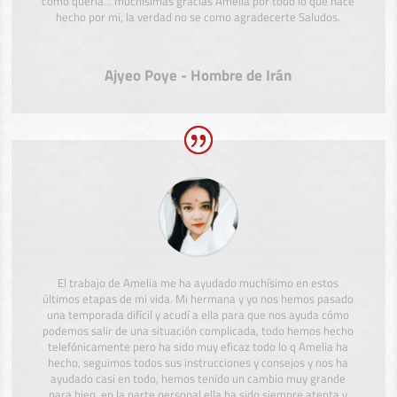
como quería… muchísimas gracias Amelia por todo lo que hace
hecho por mi, la verdad no se como agradecerte Saludos.
Ajyeo Poye - Hombre de Irán
El trabajo de Amelia me ha ayudado muchísimo en estos
últimos etapas de mi vida. Mi hermana y yo nos hemos pasado
una temporada difícil y acudí a ella para que nos ayuda cómo
podemos salir de una situación complicada, todo hemos hecho
telefónicamente pero ha sido muy eficaz todo lo q Amelia ha
hecho, seguimos todos sus instrucciones y consejos y nos ha
ayudado casi en todo, hemos tenido un cambio muy grande
para bien, en la parte personal ella ha sido siempre atenta y