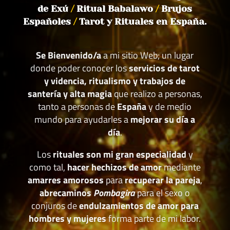
de Exú
/
Ritual Babalawo
/
Brujos
Españoles
/
Tarot y Rituales en España.
Se Bienvenido/a
a mi sitio Web; un lugar
donde poder conocer los
servicios de tarot
y videncia, ritualismo y trabajos de
santería y alta magia
que realizo a personas,
tanto a personas de
España
y de medio
mundo para ayudarles a
mejorar su día a
día
.
Los
rituales son mi gran especialidad
y
como tal,
hacer hechizos de amor
mediante
amarres amorosos
para
recuperar la pareja
,
abrecaminos
Pombagira
para el sexo o
conjuros de
endulzamientos de amor para
hombres y mujeres
forma parte de mi labor.