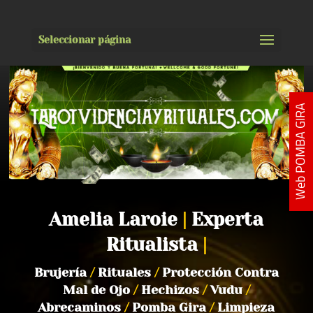
Seleccionar página
Web POMBA GIRA
Amelia Laroie
|
Experta
Ritualista
|
Brujería
/
Rituales
/
Protección Contra
Mal de Ojo
/
Hechizos
/
Vudu
/
Abrecaminos
/
Pomba Gira
/
Limpieza