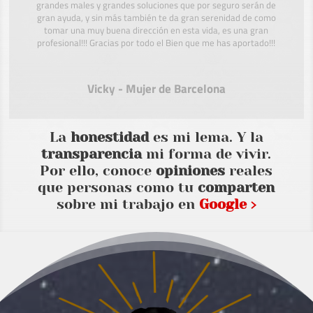
grandes males y grandes soluciones que por seguro serán de
gran ayuda, y sin más también te da gran serenidad de como
tomar una muy buena dirección en esta vida, es una gran
profesional!!! Gracias por todo el Bien que me has aportado!!!
Vicky - Mujer de Barcelona
La
honestidad
es mi lema. Y la
transparencia
mi forma de vivir.
Por ello, conoce
opiniones
reales
que personas como tu
comparten
sobre mi trabajo en
Google ›