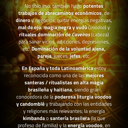
No solo eso, también hago
potentes
trabajos de abrecaminos económicos
, de
dinero
y negocios, quitar energías negativas,
mal de ojo
,
magia negra y vudú
(
voodoo
) y
rituales dominación de
Caveiras
(cabeza)
para sanar vicios, adicciones, depresiones,
etc.
Dominación de la voluntad ajena,
pareja
, jueces,
jefes
, etc.
En España y toda Latinoamérica
estoy
reconocida como una de las
mejores
santeras / ritualistas en alta magia
brasileña y haitiana
, siendo gran
conocedora de la
poderosa liturgia voodoo
y candomblé
y trabajando con las entidades
y religiones más relevantes; la energía
kimbanda
o
santería brasilera
(la que
profeso de familia) y la
energía voodoo
, en