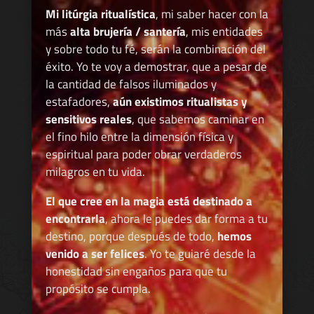
Mi litúrgia ritualística
, mi saber hacer con la
más
alta brujería / santería
, mis entidades
y sobre todo tu fé, serán la combinación del
éxito. Yo te voy a demostrar, que a pesar de
la cantidad de falsos iluminados y
estafadores,
aún existimos ritualistas y
sensitivos reales
, que sabemos caminar en
el fino hilo entre la dimensión física y
espiritual para poder obrar verdaderos
milagros en tu vida.
El que cree en la magia está destinado a
encontrarla
, ahora le puedes dar forma a tu
destino, porque después de todo,
hemos
venido a ser felices
. Yo te guiaré desde la
honestidad sin engaños para que tu
propósito se cumpla.