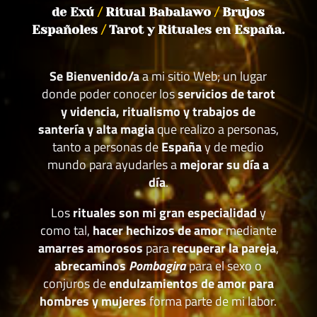
de Exú
/
Ritual Babalawo
/
Brujos
Españoles
/
Tarot y Rituales en España.
Se Bienvenido/a
a mi sitio Web; un lugar
donde poder conocer los
servicios de tarot
y videncia, ritualismo y trabajos de
santería y alta magia
que realizo a personas,
tanto a personas de
España
y de medio
mundo para ayudarles a
mejorar su día a
día
.
Los
rituales son mi gran especialidad
y
como tal,
hacer hechizos de amor
mediante
amarres amorosos
para
recuperar la pareja
,
abrecaminos
Pombagira
para el sexo o
conjuros de
endulzamientos de amor para
hombres y mujeres
forma parte de mi labor.