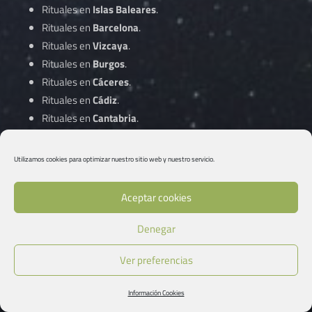
Rituales en
Islas Baleares
.
Rituales en
Barcelona
.
Rituales en
Vizcaya
.
Rituales en
Burgos
.
Rituales en
Cáceres
.
Rituales en
Cádiz
.
Rituales en
Cantabria
.
Rituales en
Castellón
.
Rituales en
Ciudad Real
.
Utilizamos cookies para optimizar nuestro sitio web y nuestro servicio.
Rituales en
Córdoba
.
Aceptar cookies
Rituales en
A Coruña
.
Denegar
Rituales en
Cuenca
.
Rituales en
Gipuzkoa
.
Ver preferencias
Rituales en
Girona
.
Rituales en
Granada
.
Información Cookies