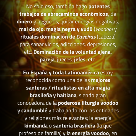
No solo eso, también hago
potentes
trabajos de abrecaminos económicos
, de
dinero
y negocios, quitar energías negativas,
mal de ojo
,
magia negra y vudú
(
voodoo
) y
rituales dominación de
Caveiras
(cabeza)
para sanar vicios, adicciones, depresiones,
etc.
Dominación de la voluntad ajena,
pareja
, jueces,
jefes
, etc.
En España y toda Latinoamérica
estoy
reconocida como una de las
mejores
santeras / ritualistas en alta magia
brasileña y haitiana
, siendo gran
conocedora de la
poderosa liturgia voodoo
y candomblé
y trabajando con las entidades
y religiones más relevantes; la energía
kimbanda
o
santería brasilera
(la que
profeso de familia) y la
energía voodoo
, en