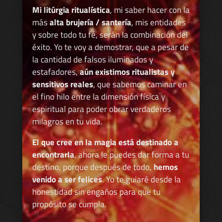
Mi litúrgia ritualística
, mi saber hacer con la
más
alta brujería / santería
, mis entidades
y sobre todo tu fé, serán la combinación del
éxito. Yo te voy a demostrar, que a pesar de
la cantidad de falsos iluminados y
estafadores,
aún existimos ritualistas y
sensitivos reales
, que sabemos caminar en
el fino hilo entre la dimensión física y
espiritual para poder obrar verdaderos
milagros en tu vida.
El que cree en la magia está destinado a
encontrarla
, ahora le puedes dar forma a tu
destino, porque después de todo,
hemos
venido a ser felices
. Yo te guiaré desde la
honestidad sin engaños para que tu
propósito se cumpla.