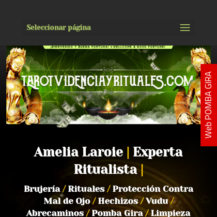
Seleccionar página
Web POMBA GIRA
Amelia Laroie
|
Experta
Ritualista
|
Brujería
/
Rituales
/
Protección Contra
Mal de Ojo
/
Hechizos
/
Vudu
/
Abrecaminos
/
Pomba Gira
/
Limpieza