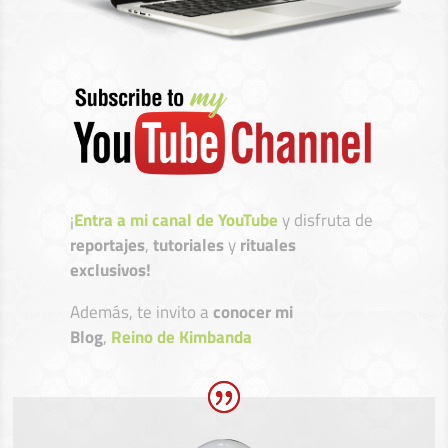
¡
Entra a mi canal de YouTube
y disfruta de
reportajes
,
tutoriales
y
rituales
exclusivos!
Además, te invito a
conocer mi
Blog
,
Reino de Kimbanda