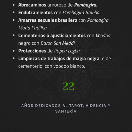
Abrecaminos
amoroso de
Pombagira.
Endulzamientos
con
Pombagira Rainha.
Amarres sexuales brasilero
con
Pombagira
Maria Padilha.
Cementerios o ajusticiamientos
con
Voodoo
negro con
Baron San Meddi.
Protecciones
de
Pappa Legba.
Limpiezas de trabajos de magia negra
, o de
cementerio, con voodoo blanco.
+22
AÑOS DEDICADOS AL TAROT, VIDENCIA Y
SANTERÍA