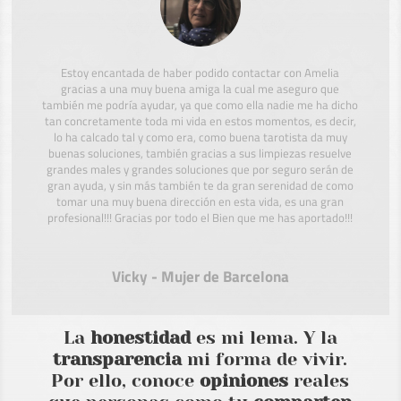
Estoy encantada de haber podido contactar con Amelia
gracias a una muy buena amiga la cual me aseguro que
también me podría ayudar, ya que como ella nadie me ha dicho
tan concretamente toda mi vida en estos momentos, es decir,
lo ha calcado tal y como era, como buena tarotista da muy
buenas soluciones, también gracias a sus limpiezas resuelve
grandes males y grandes soluciones que por seguro serán de
gran ayuda, y sin más también te da gran serenidad de como
tomar una muy buena dirección en esta vida, es una gran
profesional!!! Gracias por todo el Bien que me has aportado!!!
Vicky - Mujer de Barcelona
La
honestidad
es mi lema. Y la
transparencia
mi forma de vivir.
Por ello, conoce
opiniones
reales