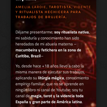
AMELIA LAROIE,
TAROTISTA
, VIDENTE
Y
RITUALISTA HECHICERA PARA
TRABAJOS DE BRUJERÍA.
Déjame presentarme;
soy ritualista nativa
,
mi sabiduría y conocimiento han sido
heredados de mi abuela materna –
macumbeira y fetichera en la zona de
Curitiba, Brazil
–
Yo, desde hace +18 años llevo a cabo la
misma manera de ejecutar sus trabajos,
aplicando su
litúrgia mágica
, conocimiento
empírico familiar, que no se aprende en
ningún libro ni canal de Youtube; soy tu
canal de
magia, tarot y la videncia toda
España y gran parte de América latina
.