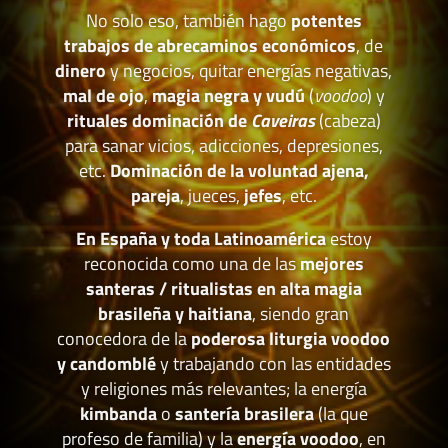
No solo eso, también hago
potentes
trabajos de abrecaminos económicos
, de
dinero
y negocios, quitar energías negativas,
mal de ojo
,
magia negra y vudú
(
voodoo
) y
rituales dominación de
Caveiras
(cabeza)
para sanar vicios, adicciones, depresiones,
etc.
Dominación de la voluntad ajena,
pareja
, jueces,
jefes
, etc.
En España y toda Latinoamérica
estoy
reconocida como una de las
mejores
santeras / ritualistas en alta magia
brasileña y haitiana
, siendo gran
conocedora de la
poderosa liturgia voodoo
y candomblé
y trabajando con las entidades
y religiones más relevantes; la energía
kimbanda
o
santería brasilera
(la que
profeso de familia) y la
energía voodoo
, en