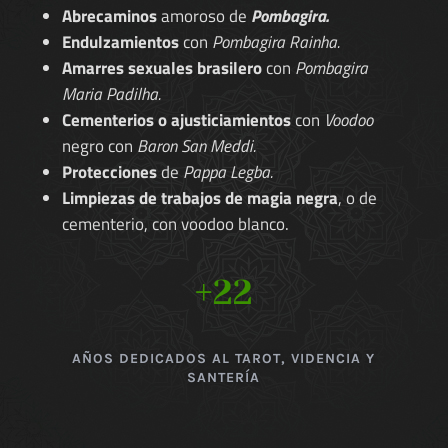
Abrecaminos
amoroso de
Pombagira.
Endulzamientos
con
Pombagira Rainha.
Amarres sexuales brasilero
con
Pombagira
Maria Padilha.
Cementerios o ajusticiamientos
con
Voodoo
negro con
Baron San Meddi.
Protecciones
de
Pappa Legba.
Limpiezas de trabajos de magia negra
, o de
cementerio, con voodoo blanco.
+22
AÑOS DEDICADOS AL TAROT, VIDENCIA Y
SANTERÍA