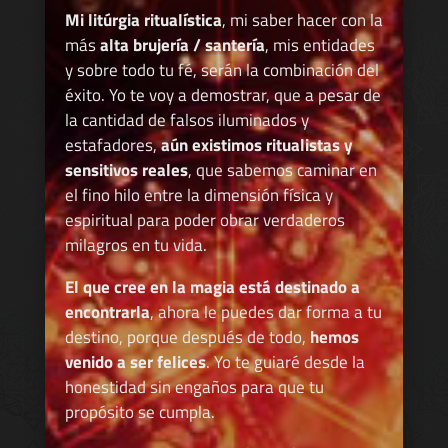
Mi litúrgia ritualística
, mi saber hacer con la
más
alta brujería / santería
, mis entidades
y sobre todo tu fé, serán la combinación del
éxito. Yo te voy a demostrar, que a pesar de
la cantidad de falsos iluminados y
estafadores,
aún existimos ritualistas y
sensitivos reales
, que sabemos caminar en
el fino hilo entre la dimensión física y
espiritual para poder obrar verdaderos
milagros en tu vida.
El que cree en la magia está destinado a
encontrarla
, ahora le puedes dar forma a tu
destino, porque después de todo,
hemos
venido a ser felices
. Yo te guiaré desde la
honestidad sin engaños para que tu
propósito se cumpla.