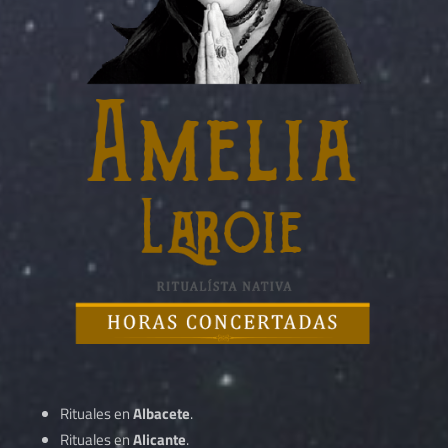
Rituales en
Albacete
.
Rituales en
Alicante
.