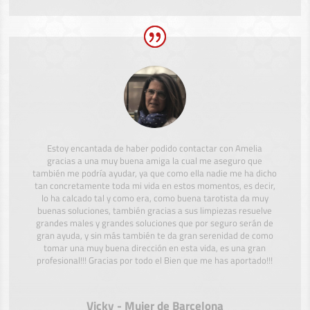
Estoy encantada de haber podido contactar con Amelia
gracias a una muy buena amiga la cual me aseguro que
también me podría ayudar, ya que como ella nadie me ha dicho
tan concretamente toda mi vida en estos momentos, es decir,
lo ha calcado tal y como era, como buena tarotista da muy
buenas soluciones, también gracias a sus limpiezas resuelve
grandes males y grandes soluciones que por seguro serán de
gran ayuda, y sin más también te da gran serenidad de como
tomar una muy buena dirección en esta vida, es una gran
profesional!!! Gracias por todo el Bien que me has aportado!!!
Vicky - Mujer de Barcelona