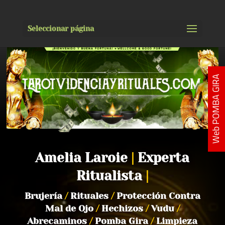
Seleccionar página
Web POMBA GIRA
Amelia Laroie
|
Experta
Ritualista
|
Brujería
/
Rituales
/
Protección Contra
Mal de Ojo
/
Hechizos
/
Vudu
/
Abrecaminos
/
Pomba Gira
/
Limpieza