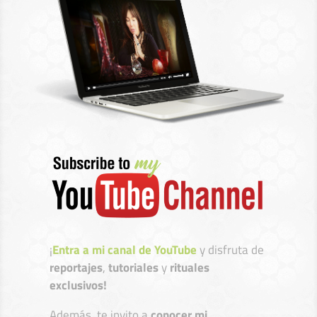
¡
Entra a mi canal de YouTube
y disfruta de
reportajes
,
tutoriales
y
rituales
exclusivos!
Además, te invito a
conocer mi