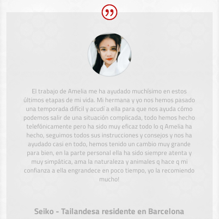
El trabajo de Amelia me ha ayudado muchísimo en estos
últimos etapas de mi vida. Mi hermana y yo nos hemos pasado
una temporada difícil y acudí a ella para que nos ayuda cómo
podemos salir de una situación complicada, todo hemos hecho
telefónicamente pero ha sido muy eficaz todo lo q Amelia ha
hecho, seguimos todos sus instrucciones y consejos y nos ha
ayudado casi en todo, hemos tenido un cambio muy grande
para bien, en la parte personal ella ha sido siempre atenta y
muy simpática, ama la naturaleza y animales q hace q mi
confianza a ella engrandece en poco tiempo, yo la recomiendo
mucho!
Seiko - Tailandesa residente en Barcelona