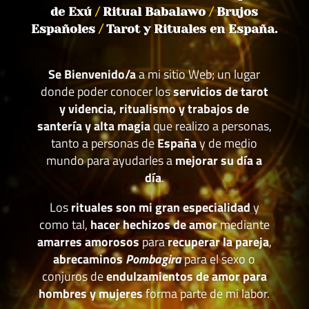
de Exú
/
Ritual Babalawo
/
Brujos
Españoles
/
Tarot y Rituales en España.
Se Bienvenido/a
a mi sitio Web; un lugar
donde poder conocer los
servicios de tarot
y videncia, ritualismo y trabajos de
santería y alta magia
que realizo a personas,
tanto a personas de
España
y de medio
mundo para ayudarles a
mejorar su día a
día
.
Los
rituales son mi gran especialidad
y
como tal,
hacer hechizos de amor
mediante
amarres amorosos
para
recuperar la pareja
,
abrecaminos
Pombagira
para el sexo o
conjuros de
endulzamientos de amor para
hombres y mujeres
forma parte de mi labor.