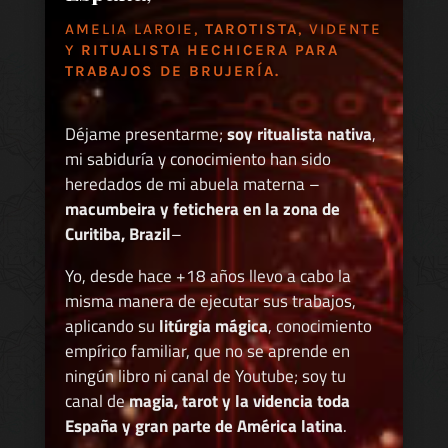
AMELIA LAROIE,
TAROTISTA
, VIDENTE
Y
RITUALISTA HECHICERA PARA
TRABAJOS DE BRUJERÍA.
Déjame presentarme;
soy ritualista nativa
,
mi sabiduría y conocimiento han sido
heredados de mi abuela materna –
macumbeira y fetichera en la zona de
Curitiba, Brazil
–
Yo, desde hace +18 años llevo a cabo la
misma manera de ejecutar sus trabajos,
aplicando su
litúrgia mágica
, conocimiento
empírico familiar, que no se aprende en
ningún libro ni canal de Youtube; soy tu
canal de
magia, tarot y la videncia toda
España y gran parte de América latina
.