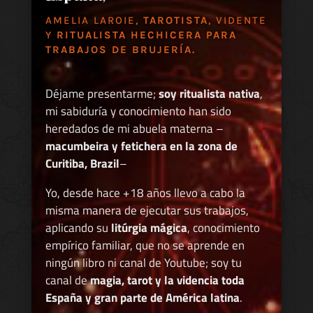
AMELIA LAROIE,
TAROTISTA
, VIDENTE
Y
RITUALISTA HECHICERA PARA
TRABAJOS DE BRUJERÍA.
Déjame presentarme;
soy ritualista nativa
,
mi sabiduría y conocimiento han sido
heredados de mi abuela materna –
macumbeira y fetichera en la zona de
Curitiba, Brazil
–
Yo, desde hace +18 años llevo a cabo la
misma manera de ejecutar sus trabajos,
aplicando su
litúrgia mágica
, conocimiento
empírico familiar, que no se aprende en
ningún libro ni canal de Youtube; soy tu
canal de
magia, tarot y la videncia toda
España y gran parte de América latina
.