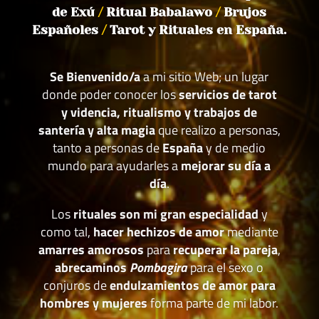
de Exú
/
Ritual Babalawo
/
Brujos
Españoles
/
Tarot y Rituales en España.
Se Bienvenido/a
a mi sitio Web; un lugar
donde poder conocer los
servicios de tarot
y videncia, ritualismo y trabajos de
santería y alta magia
que realizo a personas,
tanto a personas de
España
y de medio
mundo para ayudarles a
mejorar su día a
día
.
Los
rituales son mi gran especialidad
y
como tal,
hacer hechizos de amor
mediante
amarres amorosos
para
recuperar la pareja
,
abrecaminos
Pombagira
para el sexo o
conjuros de
endulzamientos de amor para
hombres y mujeres
forma parte de mi labor.