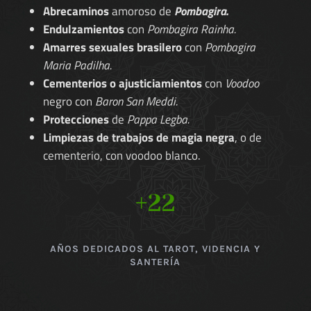
Abrecaminos
amoroso de
Pombagira.
Endulzamientos
con
Pombagira Rainha.
Amarres sexuales brasilero
con
Pombagira
Maria Padilha.
Cementerios o ajusticiamientos
con
Voodoo
negro con
Baron San Meddi.
Protecciones
de
Pappa Legba.
Limpiezas de trabajos de magia negra
, o de
cementerio, con voodoo blanco.
+22
AÑOS DEDICADOS AL TAROT, VIDENCIA Y
SANTERÍA