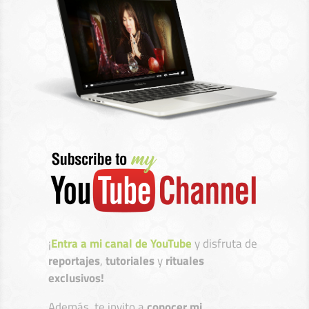
¡
Entra a mi canal de YouTube
y disfruta de
reportajes
,
tutoriales
y
rituales
exclusivos!
Además, te invito a
conocer mi