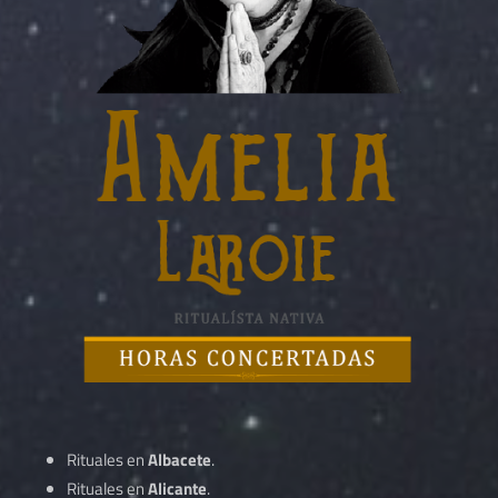
Rituales en
Albacete
.
Rituales en
Alicante
.