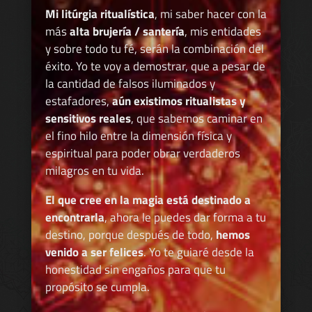
Mi litúrgia ritualística
, mi saber hacer con la
más
alta brujería / santería
, mis entidades
y sobre todo tu fé, serán la combinación del
éxito. Yo te voy a demostrar, que a pesar de
la cantidad de falsos iluminados y
estafadores,
aún existimos ritualistas y
sensitivos reales
, que sabemos caminar en
el fino hilo entre la dimensión física y
espiritual para poder obrar verdaderos
milagros en tu vida.
El que cree en la magia está destinado a
encontrarla
, ahora le puedes dar forma a tu
destino, porque después de todo,
hemos
venido a ser felices
. Yo te guiaré desde la
honestidad sin engaños para que tu
propósito se cumpla.