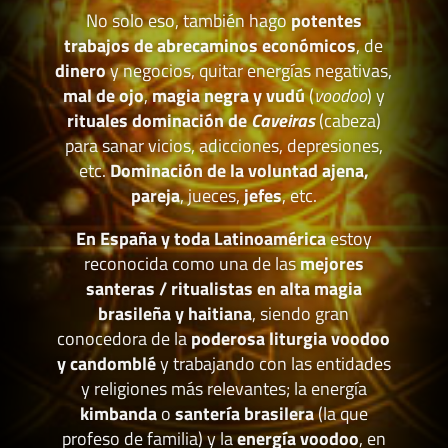
No solo eso, también hago
potentes
trabajos de abrecaminos económicos
, de
dinero
y negocios, quitar energías negativas,
mal de ojo
,
magia negra y vudú
(
voodoo
) y
rituales dominación de
Caveiras
(cabeza)
para sanar vicios, adicciones, depresiones,
etc.
Dominación de la voluntad ajena,
pareja
, jueces,
jefes
, etc.
En España y toda Latinoamérica
estoy
reconocida como una de las
mejores
santeras / ritualistas en alta magia
brasileña y haitiana
, siendo gran
conocedora de la
poderosa liturgia voodoo
y candomblé
y trabajando con las entidades
y religiones más relevantes; la energía
kimbanda
o
santería brasilera
(la que
profeso de familia) y la
energía voodoo
, en