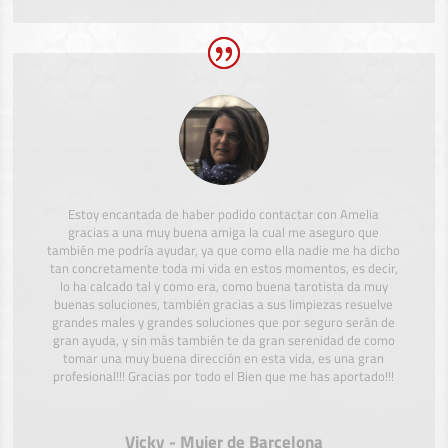
Estoy encantada de haber podido contactar con Amelia
gracias a una muy buena amiga la cual me aseguro que
también me podría ayudar, ya que como ella nadie me ha dicho
tan concretamente toda mi vida en estos momentos, es decir,
lo ha calcado tal y como era, como buena tarotista da muy
buenas soluciones, también gracias a sus limpiezas resuelve
grandes males y grandes soluciones que por seguro serán de
gran ayuda, y sin más también te da gran serenidad de como
tomar una muy buena dirección en esta vida, es una gran
profesional!!! Gracias por todo el Bien que me has aportado!!!
Vicky - Mujer de Barcelona