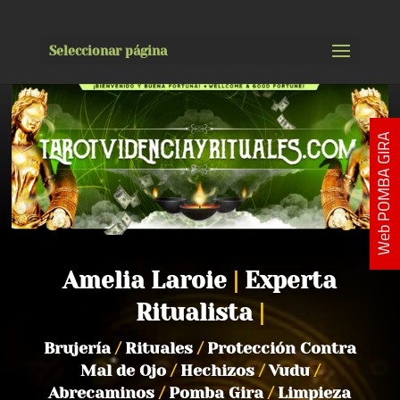
Seleccionar página
Web POMBA GIRA
Amelia Laroie
|
Experta
Ritualista
|
Brujería
/
Rituales
/
Protección Contra
Mal de Ojo
/
Hechizos
/
Vudu
/
Abrecaminos
/
Pomba Gira
/
Limpieza