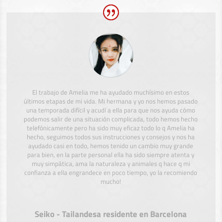
El trabajo de Amelia me ha ayudado muchísimo en estos
últimos etapas de mi vida. Mi hermana y yo nos hemos pasado
una temporada difícil y acudí a ella para que nos ayuda cómo
podemos salir de una situación complicada, todo hemos hecho
telefónicamente pero ha sido muy eficaz todo lo q Amelia ha
hecho, seguimos todos sus instrucciones y consejos y nos ha
ayudado casi en todo, hemos tenido un cambio muy grande
para bien, en la parte personal ella ha sido siempre atenta y
muy simpática, ama la naturaleza y animales q hace q mi
confianza a ella engrandece en poco tiempo, yo la recomiendo
mucho!
Seiko - Tailandesa residente en Barcelona