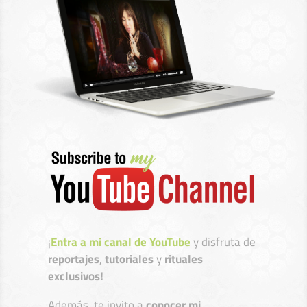
¡
Entra a mi canal de YouTube
y disfruta de
reportajes
,
tutoriales
y
rituales
exclusivos!
Además, te invito a
conocer mi