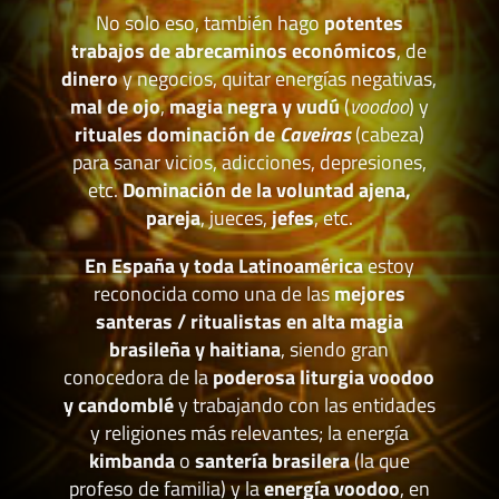
No solo eso, también hago
potentes
trabajos de abrecaminos económicos
, de
dinero
y negocios, quitar energías negativas,
mal de ojo
,
magia negra y vudú
(
voodoo
) y
rituales dominación de
Caveiras
(cabeza)
para sanar vicios, adicciones, depresiones,
etc.
Dominación de la voluntad ajena,
pareja
, jueces,
jefes
, etc.
En España y toda Latinoamérica
estoy
reconocida como una de las
mejores
santeras / ritualistas en alta magia
brasileña y haitiana
, siendo gran
conocedora de la
poderosa liturgia voodoo
y candomblé
y trabajando con las entidades
y religiones más relevantes; la energía
kimbanda
o
santería brasilera
(la que
profeso de familia) y la
energía voodoo
, en