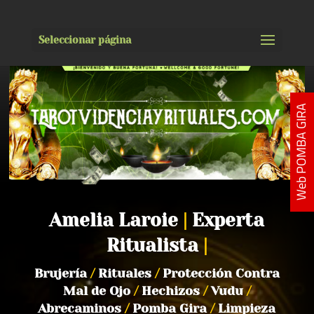
Seleccionar página
Web POMBA GIRA
Amelia Laroie
|
Experta
Ritualista
|
Brujería
/
Rituales
/
Protección Contra
Mal de Ojo
/
Hechizos
/
Vudu
/
Abrecaminos
/
Pomba Gira
/
Limpieza