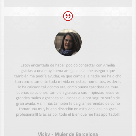
Estoy encantada de haber podido contactar con Amelia
gracias a una muy buena amiga la cual me aseguro que
también me podría ayudar, ya que como ella nadie me ha dicho
tan concretamente toda mi vida en estos momentos, es decir,
lo ha calcado tal y como era, como buena tarotista da muy
buenas soluciones, también gracias a sus limpiezas resuelve
grandes males y grandes soluciones que por seguro serán de
gran ayuda, y sin más también te da gran serenidad de como
tomar una muy buena dirección en esta vida, es una gran
profesional!!! Gracias por todo el Bien que me has aportado!!!
Vicky - Mujer de Barcelona