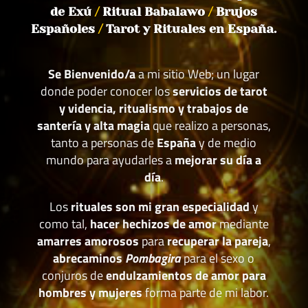
de Exú
/
Ritual Babalawo
/
Brujos
Españoles
/
Tarot y Rituales en España.
Se Bienvenido/a
a mi sitio Web; un lugar
donde poder conocer los
servicios de tarot
y videncia, ritualismo y trabajos de
santería y alta magia
que realizo a personas,
tanto a personas de
España
y de medio
mundo para ayudarles a
mejorar su día a
día
.
Los
rituales son mi gran especialidad
y
como tal,
hacer hechizos de amor
mediante
amarres amorosos
para
recuperar la pareja
,
abrecaminos
Pombagira
para el sexo o
conjuros de
endulzamientos de amor para
hombres y mujeres
forma parte de mi labor.