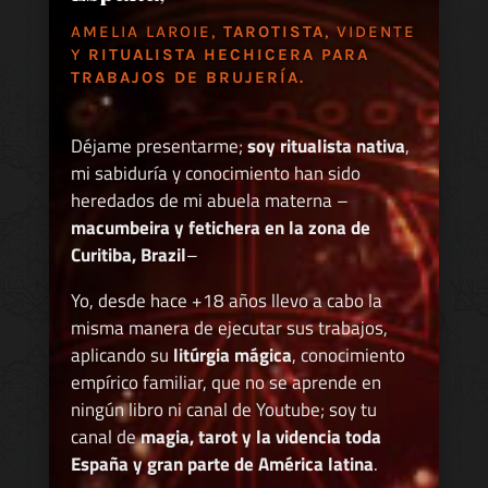
AMELIA LAROIE,
TAROTISTA
, VIDENTE
Y
RITUALISTA HECHICERA PARA
TRABAJOS DE BRUJERÍA.
Déjame presentarme;
soy ritualista nativa
,
mi sabiduría y conocimiento han sido
heredados de mi abuela materna –
macumbeira y fetichera en la zona de
Curitiba, Brazil
–
Yo, desde hace +18 años llevo a cabo la
misma manera de ejecutar sus trabajos,
aplicando su
litúrgia mágica
, conocimiento
empírico familiar, que no se aprende en
ningún libro ni canal de Youtube; soy tu
canal de
magia, tarot y la videncia toda
España y gran parte de América latina
.