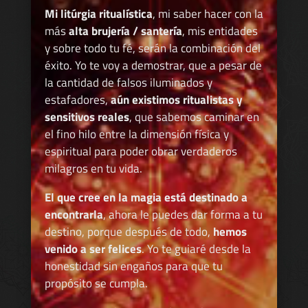
Mi litúrgia ritualística
, mi saber hacer con la
más
alta brujería / santería
, mis entidades
y sobre todo tu fé, serán la combinación del
éxito. Yo te voy a demostrar, que a pesar de
la cantidad de falsos iluminados y
estafadores,
aún existimos ritualistas y
sensitivos reales
, que sabemos caminar en
el fino hilo entre la dimensión física y
espiritual para poder obrar verdaderos
milagros en tu vida.
El que cree en la magia está destinado a
encontrarla
, ahora le puedes dar forma a tu
destino, porque después de todo,
hemos
venido a ser felices
. Yo te guiaré desde la
honestidad sin engaños para que tu
propósito se cumpla.