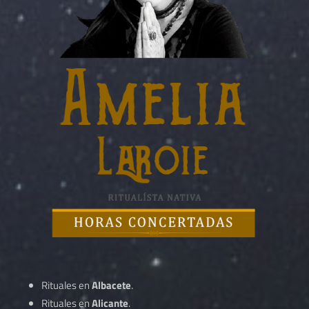
Rituales en
Albacete
.
Rituales en
Alicante
.