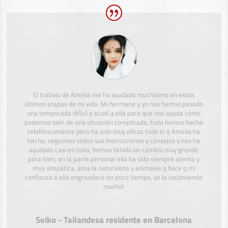
El trabajo de Amelia me ha ayudado muchísimo en estos
últimos etapas de mi vida. Mi hermana y yo nos hemos pasado
una temporada difícil y acudí a ella para que nos ayuda cómo
podemos salir de una situación complicada, todo hemos hecho
telefónicamente pero ha sido muy eficaz todo lo q Amelia ha
hecho, seguimos todos sus instrucciones y consejos y nos ha
ayudado casi en todo, hemos tenido un cambio muy grande
para bien, en la parte personal ella ha sido siempre atenta y
muy simpática, ama la naturaleza y animales q hace q mi
confianza a ella engrandece en poco tiempo, yo la recomiendo
mucho!
Seiko - Tailandesa residente en Barcelona