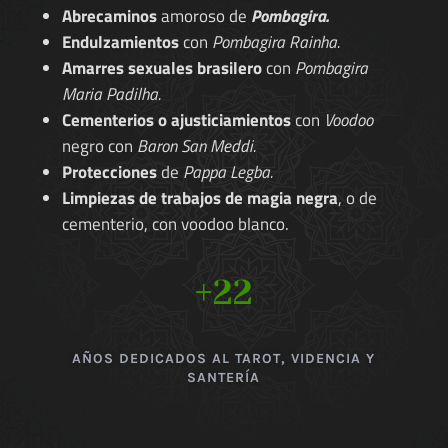
Abrecaminos
amoroso de
Pombagira.
Endulzamientos
con
Pombagira Rainha.
Amarres sexuales brasilero
con
Pombagira
Maria Padilha.
Cementerios o ajusticiamientos
con
Voodoo
negro con
Baron San Meddi.
Protecciones
de
Pappa Legba.
Limpiezas de trabajos de magia negra
, o de
cementerio, con voodoo blanco.
+22
AÑOS DEDICADOS AL TAROT, VIDENCIA Y
SANTERÍA