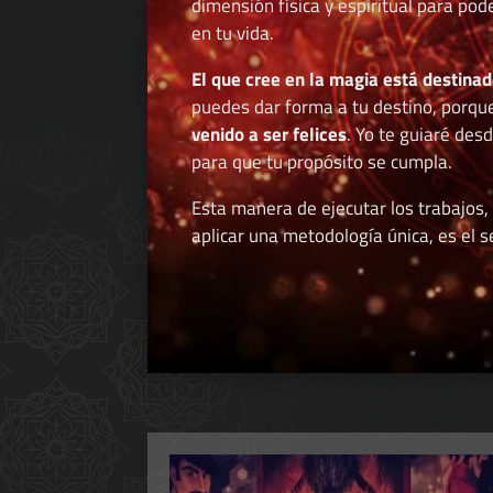
dimensión física y espiritual para po
en tu vida.
El que cree en la magia está destinad
puedes dar forma a tu destino, porqu
venido a ser felices
. Yo te guiaré des
para que tu propósito se cumpla.
Esta manera de ejecutar los trabajos,
aplicar una metodología única, es el se