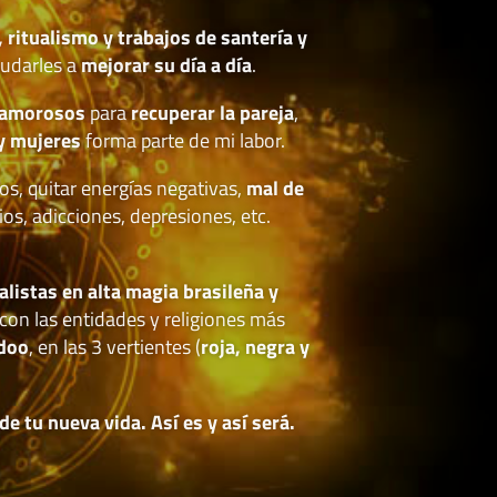
, ritualismo y trabajos de santería y
udarles a
mejorar su día a día
.
 amorosos
para
recuperar la pareja
,
y mujeres
forma parte de mi labor.
os, quitar energías negativas,
mal de
ios, adicciones, depresiones, etc.
.
alistas en alta magia brasileña y
con las entidades y religiones más
doo
, en las 3 vertientes (
roja, negra y
 tu nueva vida. Así es y así será.