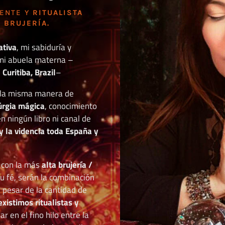
DENTE Y
RITUALISTA
 BRUJERÍA.
ativa
, mi sabiduría y
mi abuela materna –
Curitiba, Brazil
–
o la misma manera de
túrgia mágica
, conocimiento
n ningún libro ni canal de
y la videncia toda España y
r con la más
alta brujería /
tu fé, serán la combinación
a pesar de la cantidad de
existimos ritualistas y
 en el fino hilo entre la