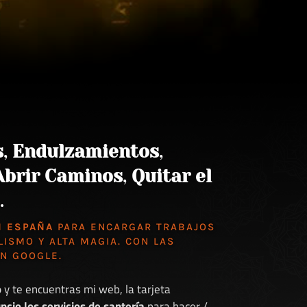
s
,
Endulzamientos
,
Abrir Caminos
,
Quitar el
.
N ESPAÑA
PARA ENCARGAR TRABAJOS
LISMO Y ALTA MAGIA. CON LAS
EN GOOGLE
.
o
y te encuentras mi web, la tarjeta
ncio los servicios de santería
para hacer /