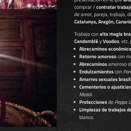
comprar /
contratar trabaj
de amor, pareja, trabajo, 
Catalunya, Aragón, Canaria
Trabajo con
alta magia bra
Candomblé
y
Voodoo
, etc.
Abrecaminos económic
Retorno amoroso
con ma
Abrecaminos
amoroso 
Endulzamientos
con
Pom
Amarres sexuales brasil
Cementerios o ajusticia
Meddi.
Protecciones
de
Pappa L
Limpiezas de trabajos d
blanco.