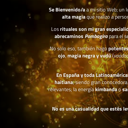
Se Bienvenido/a
a mi sitio Web; un 
alta magia
que realizo a perso
Los
rituales son mi gran especiali
abrecaminos
Pombagira
para el s
No solo eso, también hago
potentes
ojo
,
magia negra y vudú
(
voodo
En España y toda Latinoamérica
haitiana
, siendo gran conocedora
relevantes; la energía
kimbanda
o
sa
No es una casualidad que estés le