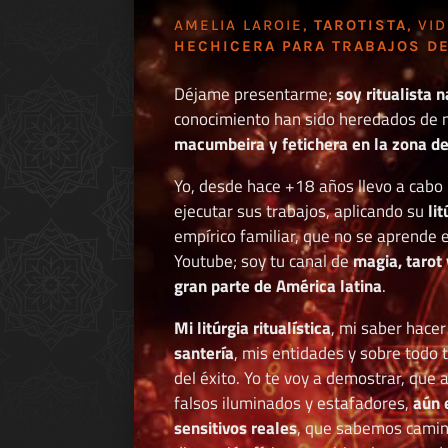
AMELIA LAROIE,
TAROTISTA
, VI
HECHICERA PARA TRABAJOS DE
Déjame presentarme;
soy ritualista n
conocimiento han sido heredados de 
macumbeira y fetichera en la zona de 
Yo, desde hace +18 años llevo a cab
ejecutar sus trabajos, aplicando su
li
empírico familiar, que no se aprende e
Youtube; soy tu canal de
magia, tarot 
gran parte de América latina
.
Mi litúrgia ritualística
, mi saber hace
santería
, mis entidades y sobre todo 
del éxito. Yo te voy a demostrar, que 
falsos iluminados y estafadores,
aún 
sensitivos reales
, que sabemos caminar