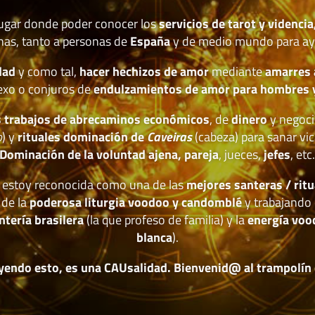
lugar donde poder conocer los
servicios de tarot y videncia
nas, tanto a personas de
España
y de medio mundo para ay
dad
y como tal,
hacer hechizos de amor
mediante
amarres
exo o conjuros de
endulzamientos de amor para hombres 
 trabajos de abrecaminos económicos
, de
dinero
y negoci
o
) y
rituales dominación de
Caveiras
(cabeza) para sanar vic
Dominación de la voluntad ajena, pareja
, jueces,
jefes
, etc
estoy reconocida como una de las
mejores santeras / ritu
 de la
poderosa liturgia voodoo y candomblé
y trabajando 
ntería brasilera
(la que profeso de familia) y la
energía voo
blanca
).
yendo esto, es una CAUsalidad. Bienvenid@ al trampolín de