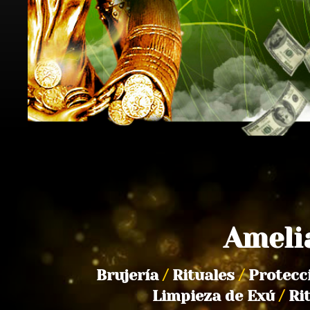
Ameli
Brujería
/
Rituales
/
Protecc
Limpieza de Exú
/
Ri