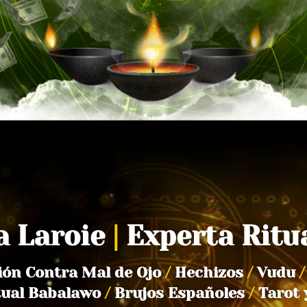
a Laroie
|
Experta Ritu
ión Contra Mal de Ojo
/
Hechizos
/
Vudu
/
tual Babalawo
/
Brujos Españoles
/
Tarot 