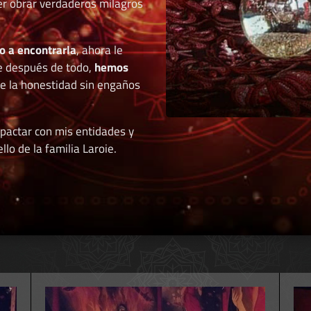
der obrar verdaderos milagros
o a encontrarla
, ahora le
e después de todo,
hemos
de la honestidad sin engaños
 pactar con mis entidades y
llo de la familia Laroie.