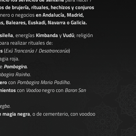
os de brujería, rituales, hechizos y conjuros
dinero o negocios
en Andalucía, Madrid,
s, Baleares, Euskadi, Navarra o Galicia.
sileña
, energías
Kimbanda
y
Vudú
; religión
 para realizar rituales de:
os
(
Exú Trancarúa
/
Desatrancarúa
)
gia roja.
de
Pombagira.
bagira Rainha.
ero
con
Pombagira Maria Padilha.
mientos
con
Voodoo
negro con
Baron San
egba.
e magia negra
, o de cementerio, con voodoo