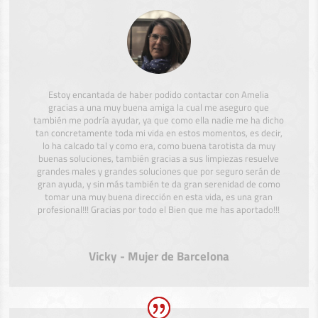
Estoy encantada de haber podido contactar con Amelia
gracias a una muy buena amiga la cual me aseguro que
también me podría ayudar, ya que como ella nadie me ha dicho
tan concretamente toda mi vida en estos momentos, es decir,
lo ha calcado tal y como era, como buena tarotista da muy
buenas soluciones, también gracias a sus limpiezas resuelve
grandes males y grandes soluciones que por seguro serán de
gran ayuda, y sin más también te da gran serenidad de como
tomar una muy buena dirección en esta vida, es una gran
profesional!!! Gracias por todo el Bien que me has aportado!!!
Vicky - Mujer de Barcelona