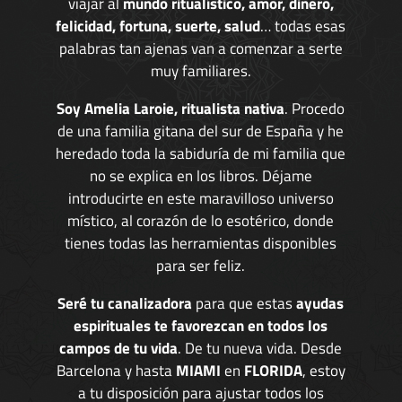
viajar al
mundo ritualístico, amor, dinero,
felicidad, fortuna, suerte, salud
… todas esas
palabras tan ajenas van a comenzar a serte
muy familiares.
Soy Amelia Laroie, ritualista nativa
. Procedo
de una familia gitana del sur de España y he
heredado toda la sabiduría de mi familia que
no se explica en los libros. Déjame
introducirte en este maravilloso universo
místico, al corazón de lo esotérico, donde
tienes todas las herramientas disponibles
para ser feliz.
Seré tu canalizadora
para que estas
ayudas
espirituales te favorezcan en todos los
campos de tu vida
. De tu nueva vida. Desde
Barcelona y hasta
MIAMI
en
FLORIDA
, estoy
a tu disposición para ajustar todos los