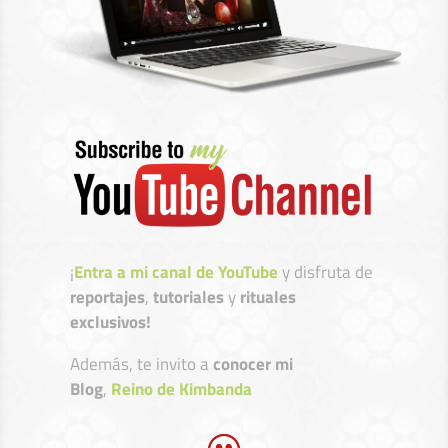
¡
Entra a mi canal de YouTube
y disfruta de
reportajes
,
tutoriales
y
rituales
exclusivos!
Además, te invito a
conocer mi
Blog
,
Reino de Kimbanda