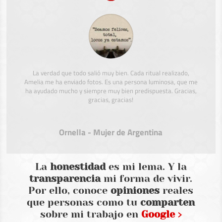
La verdad que todo salió muy bien. Cada ritual realizado,
Amelia me ha enviado fotos. Es una persona luminosa, que me
ha ayudado mucho y siempre muy bien predispuesta. Gracias,
gracias, gracias!
Ornella - Mujer de Argentina
La
honestidad
es mi lema. Y la
transparencia
mi forma de vivir.
Por ello, conoce
opiniones
reales
que personas como tu
comparten
sobre mi trabajo en
Google ›