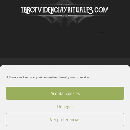
Ritualista BARCELONA
Ritualista MADRID
Ritualista BILBAO
Ritualista VALENCIA
Utilizamos cookies para optimizar nuestro sitio web y nuestro servicio.
Ritualista MÁLAGA
Ritualista BALEARES
Ritualista CANARIAS
Aceptar cookies
Notal legal: se garantiza un trabajo ritual veraz, más no se
Denegar
puede garantizar un resultado. El éxito de éste vendrá
condicionado por la actitud de la persona contratante.
Ver preferencias
© 2026 www.tarotvidenciayrituales.com | Contenido y Servicio